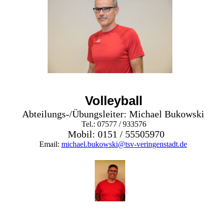
Volleyball
Abteilungs-/Übungsleiter: Michael Bukowski
Tel.: 07577 / 933576
Mobil: 0151 / 55505970
Email:
michael.bukowski@tsv-veringenstadt.de