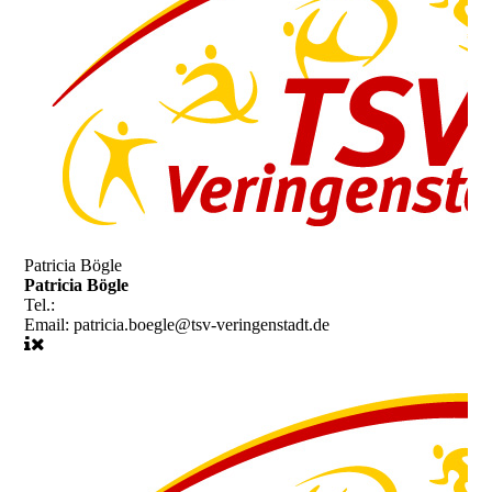
Patricia Bögle
Patricia Bögle
Tel.:
Email:
patricia.boegle@tsv-veringenstadt.de