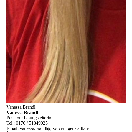
Vanessa Brandl
Vanessa Brandl
Position:
Übungsleiterin
Tel.:
0176 / 51849925
Email:
vanessa.brandl@tsv-veringenstadt.de