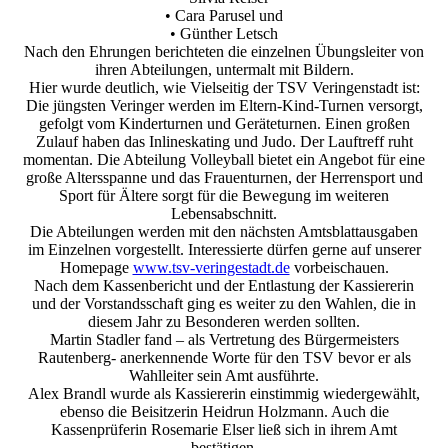
• Cara Parusel und
• Günther Letsch
Nach den Ehrungen berichteten die einzelnen Übungsleiter von
ihren Abteilungen, untermalt mit Bildern.
Hier wurde deutlich, wie Vielseitig der TSV Veringenstadt ist:
Die jüngsten Veringer werden im Eltern-Kind-Turnen versorgt,
gefolgt vom Kinderturnen und Geräteturnen. Einen großen
Zulauf haben das Inlineskating und Judo. Der Lauftreff ruht
momentan. Die Abteilung Volleyball bietet ein Angebot für eine
große Altersspanne und das Frauenturnen, der Herrensport und
Sport für Ältere sorgt für die Bewegung im weiteren
Lebensabschnitt.
Die Abteilungen werden mit den nächsten Amtsblattausgaben
im Einzelnen vorgestellt. Interessierte dürfen gerne auf unserer
Homepage
www.tsv-veringestadt.de
vorbeischauen.
Nach dem Kassenbericht und der Entlastung der Kassiererin
und der Vorstandsschaft ging es weiter zu den Wahlen, die in
diesem Jahr zu Besonderen werden sollten.
Martin Stadler fand – als Vertretung des Bürgermeisters
Rautenberg- anerkennende Worte für den TSV bevor er als
Wahlleiter sein Amt ausführte.
Alex Brandl wurde als Kassiererin einstimmig wiedergewählt,
ebenso die Beisitzerin Heidrun Holzmann. Auch die
Kassenprüferin Rosemarie Elser ließ sich in ihrem Amt
bestätigen.