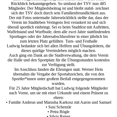
Rückblick bekanntgegeben. So umfasst der TSV nun 485
Mitglieder. Der Mitgliedsbeitrag ist und bleibt stabil- zeichnet
sich der TSV doch durch sein Familienfreundlichkeit aus.
Der mit Fotos untermalte Jahresrückblick stellte dar, dass der
Verein im Stadtleben Veringens fest verankert ist und sich
überall sportlich einbringt. Sei es beim Stadtfest mit Auftritten,
Waffelstand und Wurfbude, dem alle zwei Jahre stattfindenden
Sporttages oder der Jahresabschlussfeier in einer jährlich bis
zum letzten Platz gefüllten Turn- und Festhalle
Ludwig bedankte sich bei allen Helfern und Übungsleitern, die
dieses quirlige Vereinsleben möglich machen.
Auch ging ein Dank an die Stadtverwaltung, die dem Verein
die Halle und den Sportplatz für die Übungsstunden kostenlos
zur Verfügung stellt.
Im Anschluss fanden die Ehrungen statt. Werner Hein
übernahm die Vergabe der Sportabzeichen, die von den
Sportler*innen unter großem Beifall entgegengenommen
wurden.
Für 25 Jahre Mitgliedschaft bat Ludwig folgende Mitglieder
nach Vorne, um sie mit einer Urkunde und einem Präsent zu
ehren:
• Familie Andreas und Marusha Karkosz mit Aaron und Samuel
• Susi Schenzle
• Petra Bögle
• Silvia Reiser