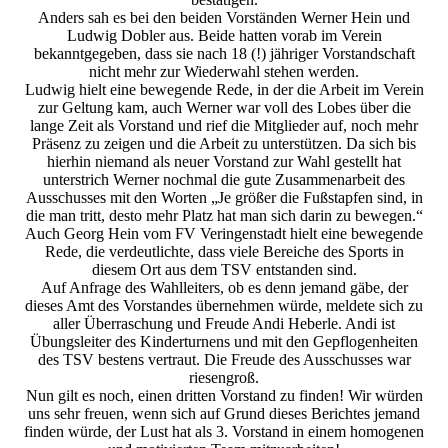
Anders sah es bei den beiden Vorständen Werner Hein und
Ludwig Dobler aus. Beide hatten vorab im Verein
bekanntgegeben, dass sie nach 18 (!) jähriger Vorstandschaft
nicht mehr zur Wiederwahl stehen werden.
Ludwig hielt eine bewegende Rede, in der die Arbeit im Verein
zur Geltung kam, auch Werner war voll des Lobes über die
lange Zeit als Vorstand und rief die Mitglieder auf, noch mehr
Präsenz zu zeigen und die Arbeit zu unterstützen. Da sich bis
hierhin niemand als neuer Vorstand zur Wahl gestellt hat
unterstrich Werner nochmal die gute Zusammenarbeit des
Ausschusses mit den Worten „Je größer die Fußstapfen sind, in
die man tritt, desto mehr Platz hat man sich darin zu bewegen.“
Auch Georg Hein vom FV Veringenstadt hielt eine bewegende
Rede, die verdeutlichte, dass viele Bereiche des Sports in
diesem Ort aus dem TSV entstanden sind.
Auf Anfrage des Wahlleiters, ob es denn jemand gäbe, der
dieses Amt des Vorstandes übernehmen würde, meldete sich zu
aller Überraschung und Freude Andi Heberle. Andi ist
Übungsleiter des Kinderturnens und mit den Gepflogenheiten
des TSV bestens vertraut. Die Freude des Ausschusses war
riesengroß.
Nun gilt es noch, einen dritten Vorstand zu finden! Wir würden
uns sehr freuen, wenn sich auf Grund dieses Berichtes jemand
finden würde, der Lust hat als 3. Vorstand in einem homogenen